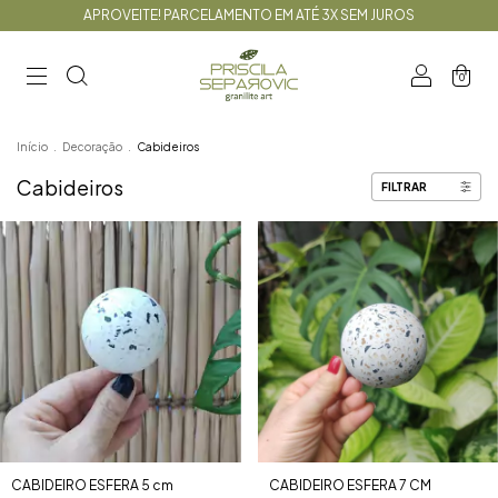
APROVEITE! PARCELAMENTO EM ATÉ 3X SEM JUROS
0
Início
.
Decoração
.
Cabideiros
Cabideiros
FILTRAR
CABIDEIRO ESFERA 5 cm
CABIDEIRO ESFERA 7 CM