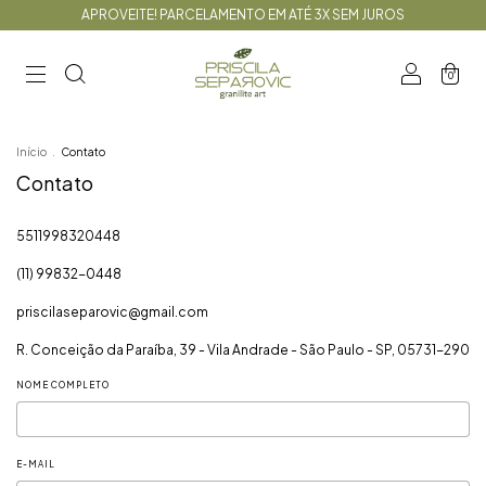
APROVEITE! PARCELAMENTO EM ATÉ 3X SEM JUROS
0
Início
.
Contato
Contato
5511998320448
(11) 99832-0448
priscilaseparovic@gmail.com
R. Conceição da Paraíba, 39 - Vila Andrade - São Paulo - SP, 05731-290
NOME COMPLETO
E-MAIL